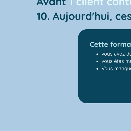
Avant
1 client con
10.
Aujourd'hui, ce
Cette format
vous avez du 
vous êtes mal
Vous manquez