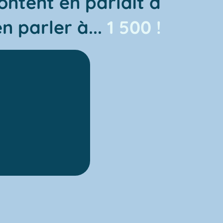
ntent en parlait à
n parler à...
1 500 !